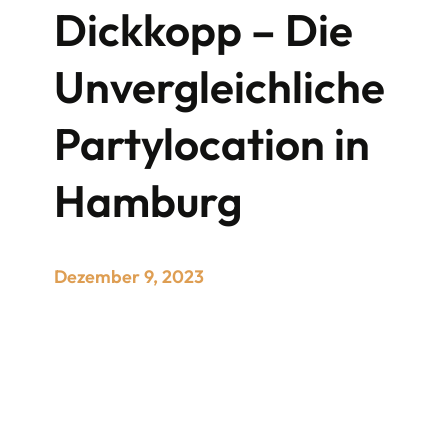
Dickkopp – Die
Unvergleichliche
Partylocation in
Hamburg
Dezember 9, 2023
Finde die ideale Partylocation in Hamburg
für unvergessliche Veranstaltungen! Entdecke
einzigartige Orte, die perfekt zu deiner Feier
passen. Egal ob stilvolle Soireen, pulsierende
Clubnächte oder themenbezogene Feste –
hier findest du die besten Locations, um
deine Party in Hamburg zum Highlight zu