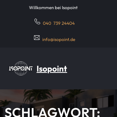
Direkt
Willkommen bei Isopoint
zum
Inhalt
wechseln
040 739 24404
info@isopoint.de
Isopoint
SCHLAGWORT: