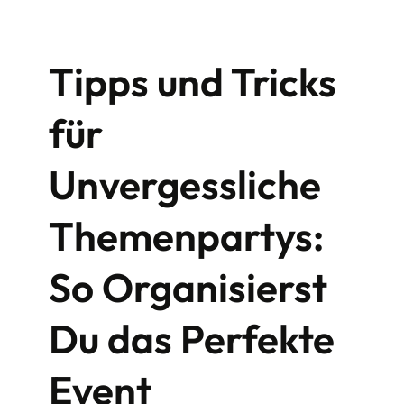
e
r
s
Tipps und Tricks
c
h
i
für
e
d
Unvergessliche
:
S
Themenpartys:
a
n
d
So Organisierst
e
r
Du das Perfekte
D
i
c
Event
k