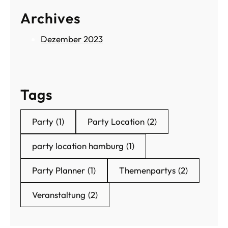
s
Archives
P
e
Dezember 2023
r
f
e
k
Tags
t
e
E
Party
(1)
Party Location
(2)
v
e
party location hamburg
(1)
n
t
Party Planner
(1)
Themenpartys
(2)
Veranstaltung
(2)