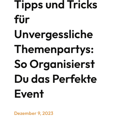
Tipps und Tricks
c
h
i
für
e
d
Unvergessliche
:
S
Themenpartys:
a
n
d
So Organisierst
e
r
Du das Perfekte
D
i
c
Event
k
k
o
Dezember 9, 2023
p