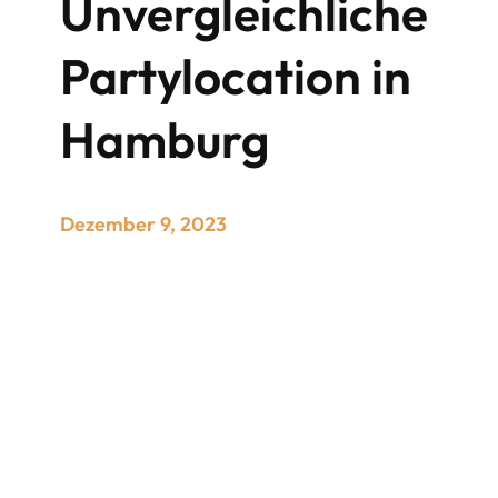
Unvergleichliche
Partylocation in
Hamburg
Dezember 9, 2023
Finde die ideale Partylocation in Hamburg
für unvergessliche Veranstaltungen! Entdecke
einzigartige Orte, die perfekt zu deiner Feier
passen. Egal ob stilvolle Soireen, pulsierende
Clubnächte oder themenbezogene Feste –
hier findest du die besten Locations, um
deine Party in Hamburg zum Highlight zu
machen. Feiere stilvoll und sorge für
unvergessliche Momente in dieser
faszinierenden Stadt!