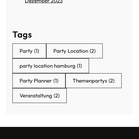
Dezember 2023
r
f
e
k
Tags
t
e
E
Party
(1)
Party Location
(2)
v
e
party location hamburg
(1)
n
t
Party Planner
(1)
Themenpartys
(2)
Veranstaltung
(2)