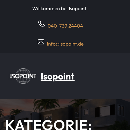
Direkt
Willkommen bei Isopoint
zum
Inhalt
wechseln
040 739 24404
info@isopoint.de
Isopoint
KATEGORIE: